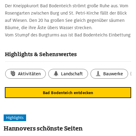
Der Kneippkurort Bad Bodenteich strömt große Ruhe aus. Vom
Rosengarten zwischen Burg und St. Petri-Kirche fällt der Blick
auf Wiesen. Den 20 ha großen See gleich gegenüber säumen
Bäume, die ihre Äste übers Wasser strecken.
Vom Stumpf des Burgturms aus ist Bad Bodenteichs Einbettung
in die Natur am deutlichsten zu sehen. Die Burgreste selbst
werden durch ausführliche Schrifttafeln an Ort und Stelle
Highlights & Sehenswertes
erklärt.
Um den schmalen See führt ein knapp 3 km langer
Rundwanderweg.
Aktivitäten
Landschaft
Bauwerke
Bad Bodenteich entdecken
Highlights
Hannovers schönste Seiten