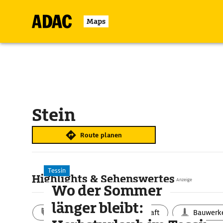
Maps
Stein
Route planen
Tessin
Highlights & Sehenswertes
Anzeige
Wo der Sommer
länger bleibt:
Aktivitäten
Landschaft
Bauwerk