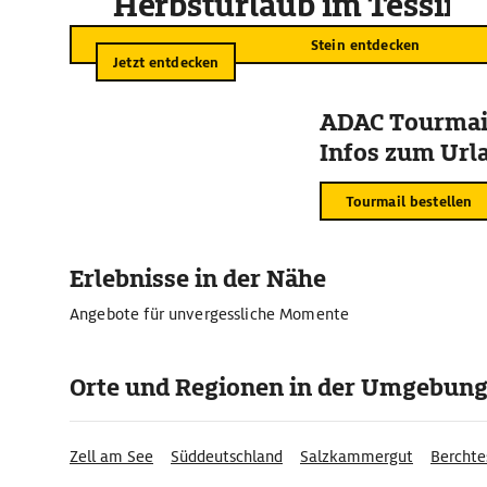
Herbsturlaub im Tessin
Stein entdecken
Jetzt entdecken
ADAC Tourmail
Infos zum Urla
Tourmail bestellen
Erlebnisse in der Nähe
Angebote für unvergessliche Momente
Orte und Regionen in der Umgebun
Zell am See
Süddeutschland
Salzkammergut
Berchte