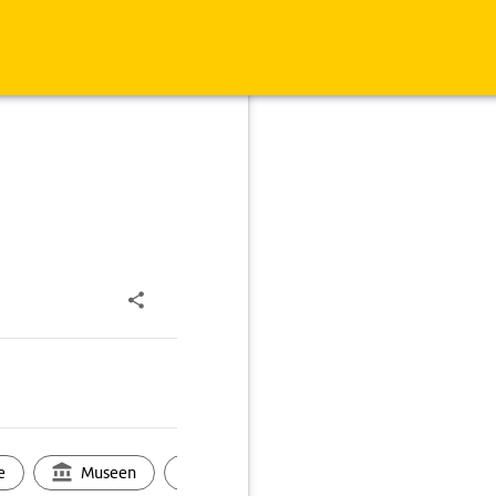
e
Museen
Ortsbild
Touren
Ges