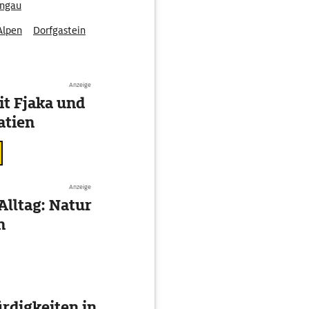
ongau
Alpen
Dorfgastein
n-Königssee
Anzeige
t Fjaka und
atien
Anzeige
Alltag: Natur
n
digkeiten in