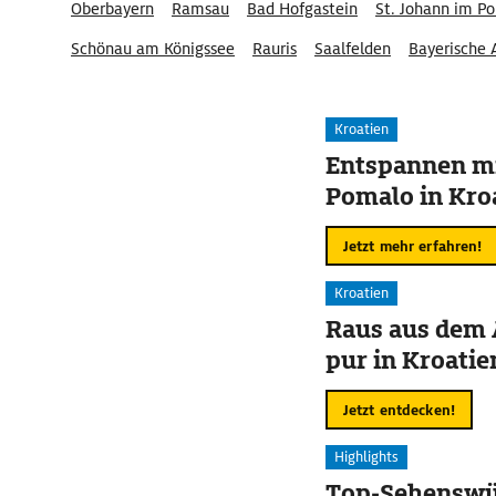
Oberbayern
Ramsau
Bad Hofgastein
St. Johann im P
Schönau am Königssee
Rauris
Saalfelden
Bayerische 
Dachsteingebirge
Berchtesgadener Alpen
Berchtesgade
Kroatien
Entspannen mi
Pomalo in Kro
Jetzt mehr erfahren!
Kroatien
Raus aus dem 
pur in Kroatie
Jetzt entdecken!
Highlights
Top-Sehenswür