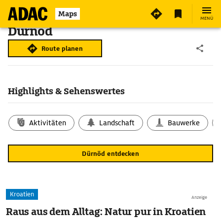
Maps
MENÜ
Dürnöd
Route planen
Highlights & Sehenswertes
Aktivitäten
Landschaft
Bauwerke
Dürnöd entdecken
Kroatien
Anzeige
Raus aus dem Alltag: Natur pur in Kroatien