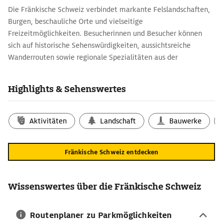
Die Fränkische Schweiz verbindet markante Felslandschaften,
Burgen, beschauliche Orte und vielseitige
Freizeitmöglichkeiten. Besucherinnen und Besucher können
sich auf historische Sehenswürdigkeiten, aussichtsreiche
Wanderrouten sowie regionale Spezialitäten aus der
fränkischen Küche freuen.
Wichtige Sehenswürdigkeiten in der
Highlights & Sehenswertes
Fränkischen Schweiz
Viele der für die Region charakteristischen Felsformationen
Aktivitäten
Landschaft
Bauwerke
lassen sich vom malerischen Gößweinstein aus erreichen. Im
Zentrum des Wallfahrtsorts steht die Basilika zur Heiligsten
Dreifaltigkeit, über der Gemeinde thront die Burg
Fränkische Schweiz entdecken
Gößweinstein. Das Areal vermittelt Einblicke in die Geschichte
einer mittelalterlichen Wehranlage und ermöglicht Ausblicke
auf die umliegenden Täler. Die Museumsbahn Dampfbahn
Wissenswertes über die Fränkische Schweiz
Fränkische Schweiz verbindet auf ihrer Fahrt durch das
Wiesenttal die Orte Ebermannstadt und Behringersmühle. Mehr
Routenplaner zu Parkmöglichkeiten
über die Region, ihre Vergangenheit und Gegenwart erfahren