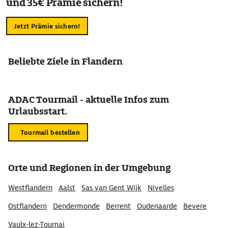
und 35€ Prämie sichern!
Jetzt Prämie sichern!
Beliebte Ziele in Flandern
ADAC Tourmail - aktuelle Infos zum
Urlaubsstart.
Tourmail bestellen
Orte und Regionen in der Umgebung
Westflandern
Aalst
Sas van Gent Wijk
Nivelles
Ostflandern
Dendermonde
Berrent
Oudenaarde
Bevere
Vaulx-lez-Tournai