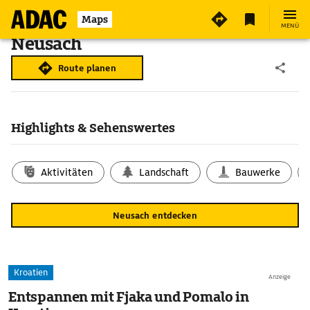
Maps
MENÜ
Neusach
Route planen
Highlights & Sehenswertes
Aktivitäten
Landschaft
Bauwerke
Neusach entdecken
Kroatien
Anzeige
Entspannen mit Fjaka und Pomalo in