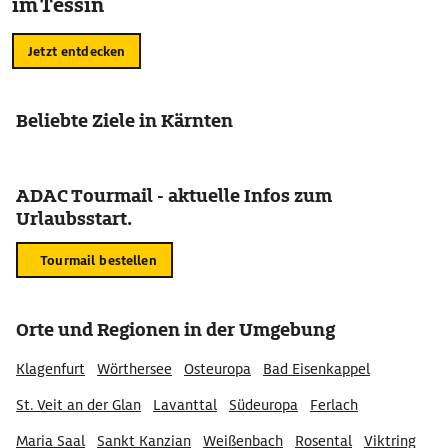
im Tessin
Jetzt entdecken
Beliebte Ziele in Kärnten
ADAC Tourmail - aktuelle Infos zum
Urlaubsstart.
Tourmail bestellen
Orte und Regionen in der Umgebung
Klagenfurt
Wörthersee
Osteuropa
Bad Eisenkappel
St. Veit an der Glan
Lavanttal
Südeuropa
Ferlach
Maria Saal
Sankt Kanzian
Weißenbach
Rosental
Viktring