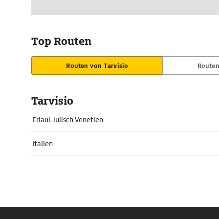
Top Routen
Routen von Tarvisio
Routen
Tarvisio
Friaul-Julisch Venetien
Italien