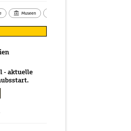
e
Museen
Ortsbild
Touren
Ges
tien
 - aktuelle
ubsstart.
g