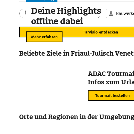
Deine Highlights
Aktivitäten
Landschaft
Bauwerk
offline dabei
Tarvisio entdecken
Mehr erfahren
Beliebte Ziele in Friaul-Julisch Vene
ADAC Tourmail
Infos zum Urla
Tourmail bestellen
Orte und Regionen in der Umgebun