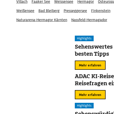
Villach
Faaker See
Weissensee
Hermagor
Osteurop
Weißensee
Bad Bleiberg
Presseggersee
Finkenstein
Naturarena-Hermagor Kärnten
Nassfeld-Hermagador
Highlights
Sehenswertes 
besten Tipps
Mehr erfahren
ADAC KI-Reise
Reisefragen ei
Mehr erfahren
Highlights
Sehenswürdigk