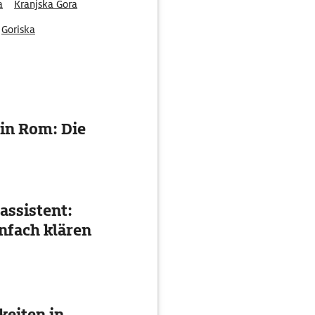
a
Kranjska Gora
Goriska
in Rom: Die
assistent:
nfach klären
eiten in