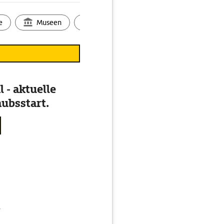
 längsten Funslopes der
em Kinderland Spaß
e
Museen
Ortsbild
Touren
Ges
satz - vom einfachen
s vorzufinden. Die Saison
de April.
s neben dem Skigebiet
lbach-Hinterglemm
 - aktuelle
ifahrer und
ubsstart.
nd erkunden.
g