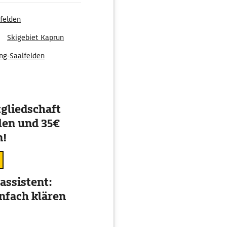
felden
Skigebiet Kaprun
ng-Saalfelden
gliedschaft
en und 35€
n!
assistent:
nfach klären