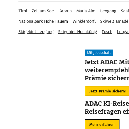
Tirol
Zell am See
Kaprun
Maria Alm
Leogang
Saal
Nationalpark Hohe Tauern
Winklerdörfl
Skiwelt amadé
Skigebiet Leogang
Skigebiet Hochkönig
Fusch
Leoga
Skigebiet Saalbach Hinterglemm
Mitgliedschaft
Jetzt ADAC Mit
weiterempfehl
Prämie sicher
Jetzt Prämie sichern!
ADAC KI-Reise
Reisefragen ei
Mehr erfahren