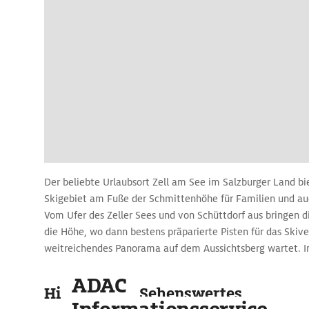
Der beliebte Urlaubsort Zell am See im Salzburger Land bi
Skigebiet am Fuße der Schmittenhöhe für Familien und auc
Vom Ufer des Zeller Sees und von Schüttdorf aus bringen di
die Höhe, wo dann bestens präparierte Pisten für das Skiv
weitreichendes Panorama auf dem Aussichtsberg wartet. 
Skigebiet Schmittenhöhe etwa 77 Pistenkilometer und eine
ADAC
blauen, roten und auch schwarzen Pisten.
Highlights & Sehenswertes