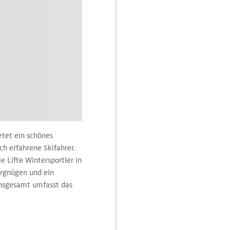
etet ein schönes
h erfahrene Skifahrer.
e Lifte Wintersportler in
ergnügen und ein
Insgesamt umfasst das
 große Vielfalt an