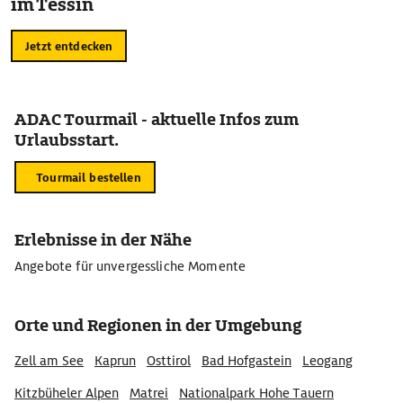
im Tessin
Jetzt entdecken
ADAC Tourmail - aktuelle Infos zum
Urlaubsstart.
Tourmail bestellen
Erlebnisse in der Nähe
Angebote für unvergessliche Momente
Orte und Regionen in der Umgebung
Zell am See
Kaprun
Osttirol
Bad Hofgastein
Leogang
Kitzbüheler Alpen
Matrei
Nationalpark Hohe Tauern