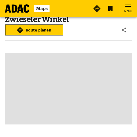
Maps
MENÜ
Zwieseler Winkel
Route planen