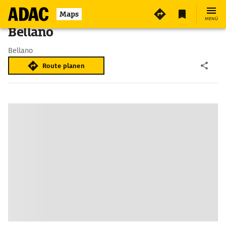
Maps
MENÜ
Bellano
Bellano
Route planen