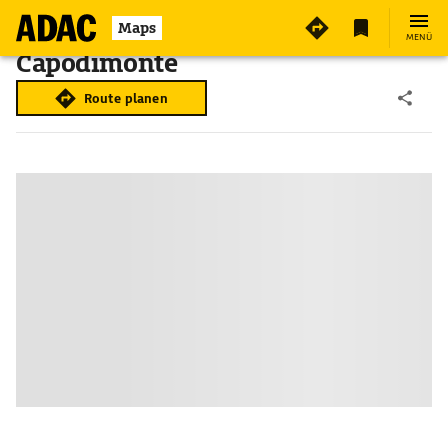
Maps
MENÜ
Capodimonte
Route planen