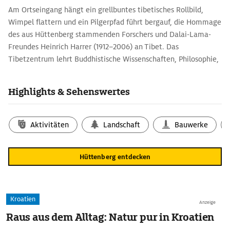
Am Ortseingang hängt ein grellbuntes tibetisches Rollbild,
Wimpel flattern und ein Pilgerpfad führt bergauf, die Hommage
des aus Hüttenberg stammenden Forschers und Dalai-Lama-
Freundes Heinrich Harrer (1912–2006) an Tibet. Das
Tibetzentrum lehrt Buddhistische Wissenschaften, Philosophie,
Psychologie und traditionelle tibetische Medizin.
Das Heinrich-Harrer-Museum berichtet anschaulich von den
Highlights & Sehenswertes
Forschungsreisen Harrers.
Aktivitäten
Landschaft
Bauwerke
Hüttenberg entdecken
Kroatien
Anzeige
Raus aus dem Alltag: Natur pur in Kroatien