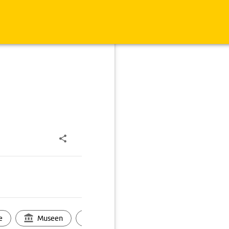
e
Museen
Ortsbild
Touren
Ges