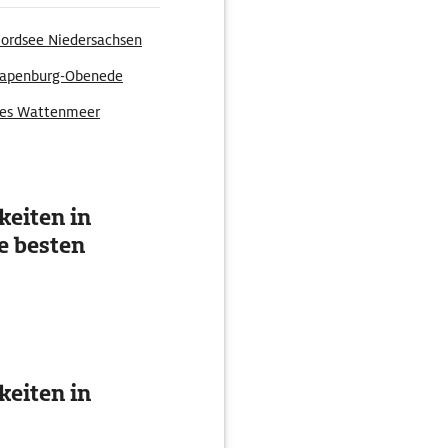
ordsee Niedersachsen
apenburg-Obenede
hes Wattenmeer
eiten in
e besten
eiten in