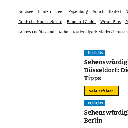
Nordsee
Emden
Leer
Papenburg
Aurich
Barßel
N
Deutsche Nordseeküste
Benelux Länder
Weser-Ems
P
Grünes Ostfriesland
Rahe
Nationalpark Niedersächsisc
Nationalpark Wattenmeer
Moordorf
Highlights
Sehenswürdigk
Düsseldorf: Di
Tipps
Mehr erfahren
Highlights
Sehenswürdigk
Berlin