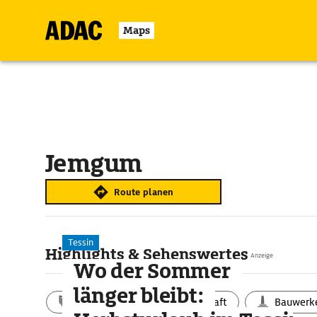
Maps
Jemgum
Route planen
Tessin
Highlights & Sehenswertes
Anzeige
Wo der Sommer
länger bleibt:
Aktivitäten
Landschaft
Bauwerk