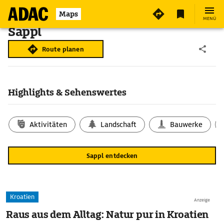
Maps
MENÜ
Sappl
Route planen
Highlights & Sehenswertes
Aktivitäten
Landschaft
Bauwerke
Sappl entdecken
Kroatien
Anzeige
Raus aus dem Alltag: Natur pur in Kroatien