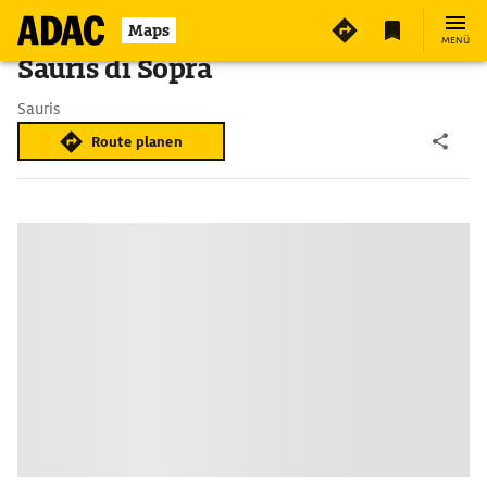
Maps
MENÜ
Sauris di Sopra
Sauris
Route planen