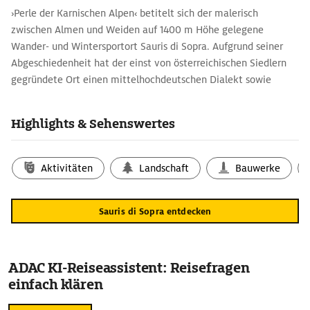
›Perle der Karnischen Alpen‹ betitelt sich der malerisch
zwischen Almen und Weiden auf 1400 m Höhe gelegene
Wander- und Wintersportort Sauris di Sopra. Aufgrund seiner
Abgeschiedenheit hat der einst von österreichischen Siedlern
gegründete Ort einen mittelhochdeutschen Dialekt sowie
eigene Bräuche wie den Karneval erhalten. Grandios ist das
Panorama mit dem talwärts smaragdgrün schimmernden
Highlights & Sehenswertes
Bergsee Lago di Sauris.
Aktivitäten
Landschaft
Bauwerke
Sauris di Sopra entdecken
ADAC KI-Reiseassistent: Reisefragen
einfach klären