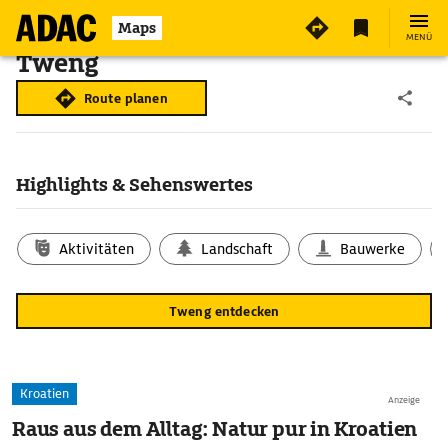
Maps
MENÜ
Tweng
Route planen
Highlights & Sehenswertes
Aktivitäten
Landschaft
Bauwerke
Tweng entdecken
Kroatien
Anzeige
Raus aus dem Alltag: Natur pur in Kroatien