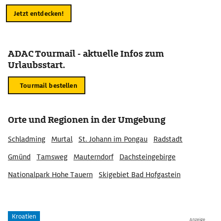
Jetzt entdecken!
ADAC Tourmail - aktuelle Infos zum
Urlaubsstart.
Tourmail bestellen
Orte und Regionen in der Umgebung
Schladming
Murtal
St. Johann im Pongau
Radstadt
Gmünd
Tamsweg
Mauterndorf
Dachsteingebirge
Nationalpark Hohe Tauern
Skigebiet Bad Hofgastein
Skiwelt amadé
Dachstein-Tauern
Malta
Ramsau
Skiregion Gasteinertal
Skigebiet Zauchensee
Kroatien
Anzeige