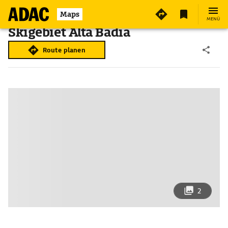
Maps
MENÜ
Skigebiet Alta Badia
Route planen
2