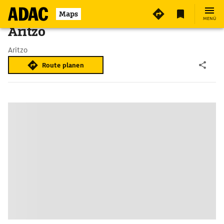
Maps
MENÜ
Aritzo
Aritzo
Route planen