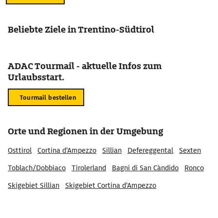
Beliebte Ziele in Trentino-Südtirol
ADAC Tourmail - aktuelle Infos zum
Urlaubsstart.
Tourmail bestellen
Orte und Regionen in der Umgebung
Osttirol
Cortina d'Ampezzo
Sillian
Defereggental
Sexten
Toblach/Dobbiaco
Tirolerland
Bagni di San Càndido
Ronco
Skigebiet Sillian
Skigebiet Cortina d'Ampezzo
Sankt Jakob in Defereggen
Skigebiet Kronplatz