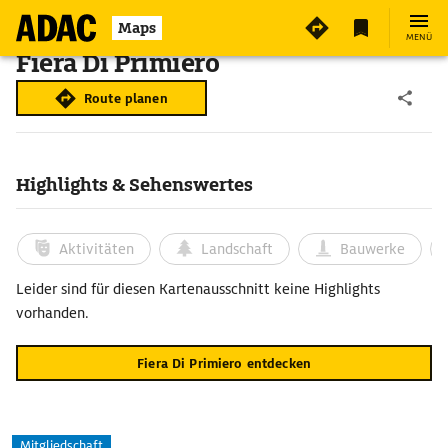
Maps
MENÜ
Fiera Di Primiero
Route planen
Highlights & Sehenswertes
Aktivitäten
Landschaft
Bauwerke
Leider sind für diesen Kartenausschnitt keine Highlights
vorhanden.
Fiera Di Primiero entdecken
Mitgliedschaft