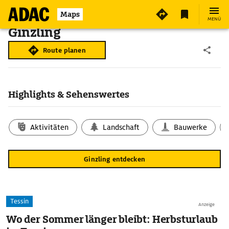
Maps
MENÜ
Ginzling
Route planen
Highlights & Sehenswertes
Aktivitäten
Landschaft
Bauwerke
Ginzling entdecken
Tessin
Anzeige
Wo der Sommer länger bleibt: Herbsturlaub