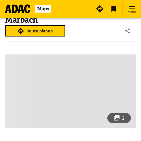
Maps
MENÜ
Marbach
Route planen
2