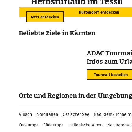
Herbsturlaub im Tessin
Hüttendorf entdecken
Jetzt entdecken
Beliebte Ziele in Kärnten
ADAC Tourmail
Infos zum Urla
Tourmail bestellen
Orte und Regionen in der Umgebun
Villach
Norditalien
Ossiacher See
Bad Kleinkirchheim
Osteuropa
Südeuropa
Italienische Alpen
Naturarena-