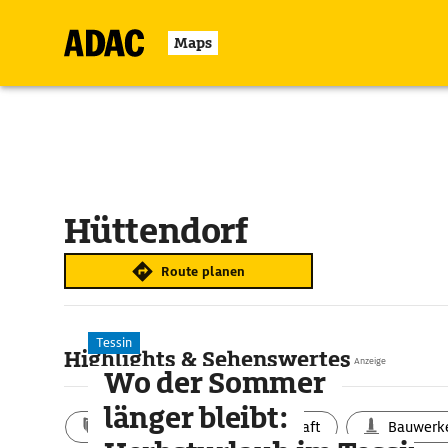
Maps
Hüttendorf
Route planen
Tessin
Highlights & Sehenswertes
Anzeige
Wo der Sommer
länger bleibt:
Aktivitäten
Landschaft
Bauwerk