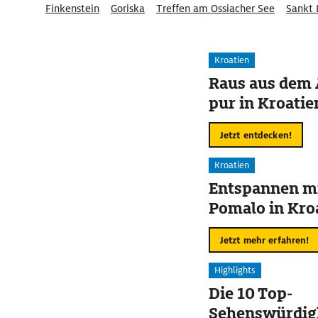
Finkenstein
Goriska
Treffen am Ossiacher See
Sankt 
Nockberge/Bad Kleinkirchheim
Sankt Andrä
Ebene Rei
Kroatien
Raus aus dem 
pur in Kroatie
Jetzt entdecken!
Kroatien
Entspannen mi
Pomalo in Kro
Jetzt mehr erfahren!
Highlights
Die 10 Top-
Sehenswürdigk