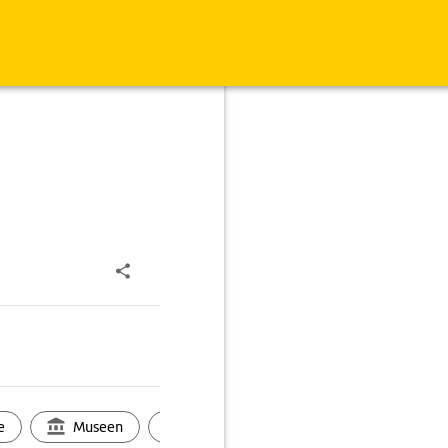
e
Museen
Ortsbild
Touren
Ges