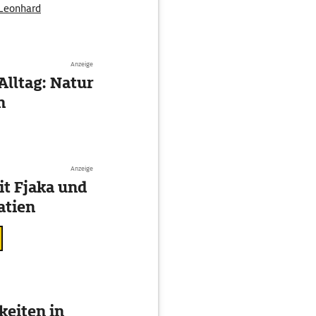
Leonhard
chenau
Anzeige
Alltag: Natur
n
Anzeige
t Fjaka und
atien
eiten in