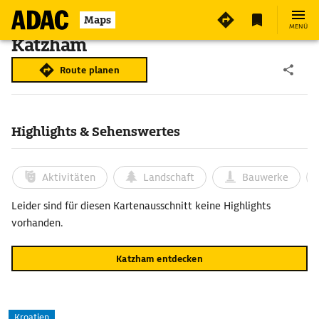
Maps
MENÜ
Katzham
Route planen
Highlights & Sehenswertes
Aktivitäten
Landschaft
Bauwerke
Leider sind für diesen Kartenausschnitt keine Highlights
vorhanden.
Katzham entdecken
Kroatien