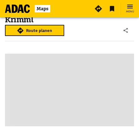
Maps
MENÜ
Krimml
Route planen