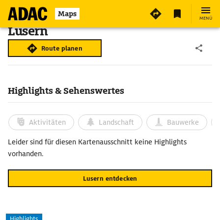
Maps
MENÜ
Lusern
Route planen
Highlights & Sehenswertes
Aktivitäten
Landschaft
Bauwerke
Leider sind für diesen Kartenausschnitt keine Highlights
vorhanden.
Lusern entdecken
Highlights