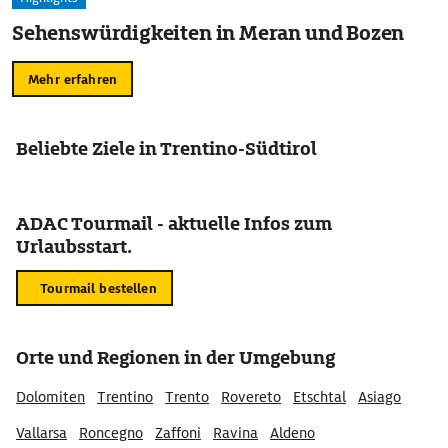
Sehenswürdigkeiten in Meran und Bozen
Mehr erfahren
Beliebte Ziele in Trentino-Südtirol
ADAC Tourmail - aktuelle Infos zum
Urlaubsstart.
Tourmail bestellen
Orte und Regionen in der Umgebung
Dolomiten
Trentino
Trento
Rovereto
Etschtal
Asiago
Vallarsa
Roncegno
Zaffoni
Ravina
Aldeno