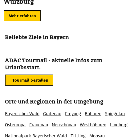
Würzburg
Mehr erfahren
Beliebte Ziele in Bayern
ADAC Tourmail - aktuelle Infos zum
Urlaubsstart.
Tourmail bestellen
Orte und Regionen in der Umgebung
Bayerischer Wald
Grafenau
Freyung
Böhmen
Spiegelau
Osteuropa
Frauenau
Neuschönau
Westböhmen
Lindberg
Nationalpark Bayerischer Wald
Tittling
Moosau