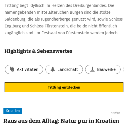
Tittling liegt idyllisch im Herzen des Dreiburgenlandes. Die
namengebenden mittelalterlichen Burgen sind die stolze
Saldenburg, die als Jugendherberge genutzt wird, sowie Schloss
Englburg und Schloss Fürstenstein, die beide nicht öffentlich
zugänglich sind. Im Festsaal von Fürstenstein werden jedoch
Konzerte veranstaltet, und im Innenhof wird Markt abgehalten.
Südlich von Tittling erhebt sich die Preminger Höhe. Von der
Highlights & Sehenswertes
Kuppe direkt neben der Bundesstraße 85 genießt man einen
Panoramablick über die Bergkette des Bayerischen Waldes vom
Dreisessel im Süden bis zum Großen Arber im Norden.
Aktivitäten
Landschaft
Bauwerke
Tittling entdecken
Kroatien
Anzeige
Raus aus dem Alltag: Natur pur in Kroatien