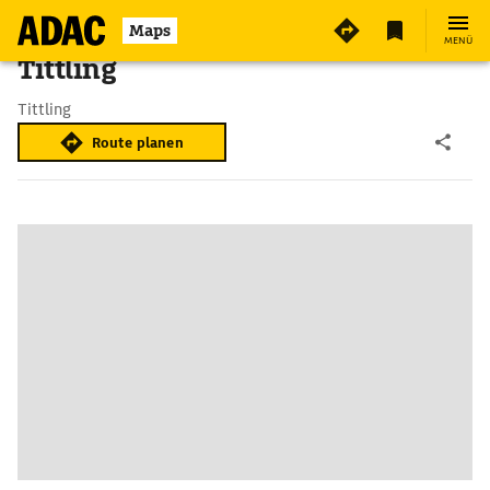
Maps
MENÜ
Tittling
Tittling
Route planen