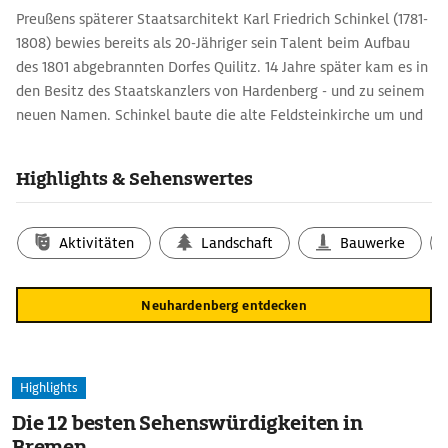
Preußens späterer Staatsarchitekt Karl Friedrich Schinkel (1781-
1808) bewies bereits als 20-Jähriger sein Talent beim Aufbau
des 1801 abgebrannten Dorfes Quilitz. 14 Jahre später kam es in
den Besitz des Staatskanzlers von Hardenberg - und zu seinem
neuen Namen. Schinkel baute die alte Feldsteinkirche um und
machte aus dem Herrenhaus ein dreiflügeliges Schloss, dessen
klare, einfache Formen bestechen. Heute ist es ein Zentrum für
Highlights & Sehenswertes
Kunst und Kultur, Wissenschaft und Wirtschaftsethik.
Aktivitäten
Landschaft
Bauwerke
Neuhardenberg entdecken
Highlights
Die 12 besten Sehenswürdigkeiten in
Bremen