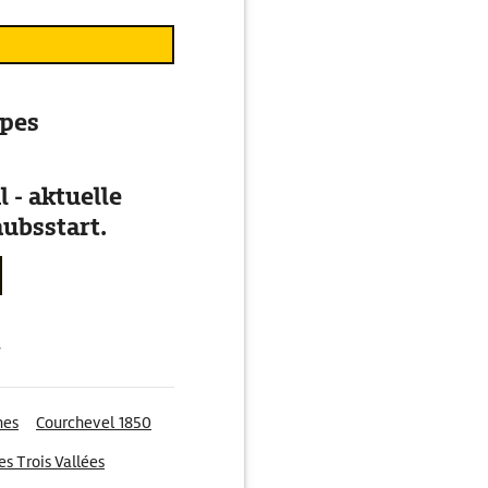
lpes
 - aktuelle
ubsstart.
g
nes
Courchevel 1850
es Trois Vallées