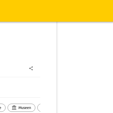
e
Museen
Ortsbild
Touren
Ges