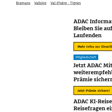
Bramans
Valloire
Val d'Isère - Tignes
ADAC Informat
Bleiben Sie au
Laufenden
Mehr Infos zur Einwil
Mitgliedschaft
Jetzt ADAC Mit
weiterempfehl
Prämie sicher
Jetzt Prämie sichern!
ADAC KI-Reise
Reisefragen ei