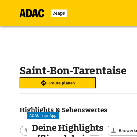
Maps
Saint-Bon-Tarentaise
Route planen
Highlights & Sehenswertes
ADAC Trips App
Deine Highlights
Aktivitäten
Landschaft
Bauwerk