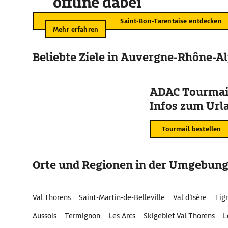
offline dabei
Saint-Bon-Tarentaise entdecken
Mehr erfahren
Beliebte Ziele in Auvergne-Rhône-A
ADAC Tourmail
Infos zum Urla
Tourmail bestellen
Orte und Regionen in der Umgebun
Val Thorens
Saint-Martin-de-Belleville
Val d'Isère
Tig
Aussois
Termignon
Les Arcs
Skigebiet Val Thorens
L