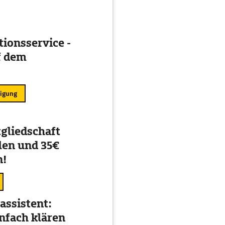
ionsservice -
f dem
ligung
gliedschaft
en und 35€
n!
assistent:
nfach klären