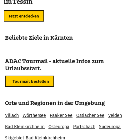
im Tessin
Jetzt entdecken
Beliebte Ziele in Kärnten
ADAC Tourmail - aktuelle Infos zum
Urlaubsstart.
Tourmail bestellen
Orte und Regionen in der Umgebung
Villach
Wörthersee
Faaker See
Ossiacher See
Velden
Bad Kleinkirchheim
Osteuropa
Pörtschach
Südeuropa
Skigebiet Bad Kleinkirchheim