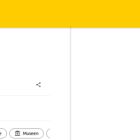
e
Museen
Ortsbild
Touren
Ges