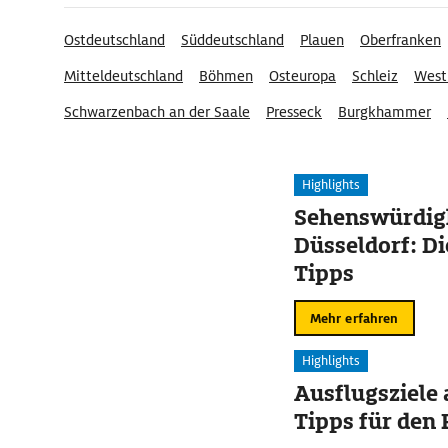
Ostdeutschland
Süddeutschland
Plauen
Oberfranken
Mitteldeutschland
Böhmen
Osteuropa
Schleiz
Wes
Schwarzenbach an der Saale
Presseck
Burgkhammer
Gräfenwarth
Highlights
Sehenswürdigk
Düsseldorf: Di
Tipps
Mehr erfahren
Highlights
Ausflugsziele
Tipps für den 