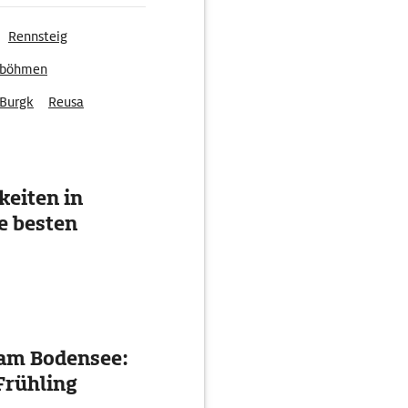
Rennsteig
tböhmen
Burgk
Reusa
eiten in
e besten
 am Bodensee:
Frühling