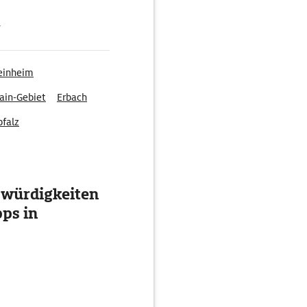
g
inheim
ain-Gebiet
Erbach
pfalz
swürdigkeiten
ps in