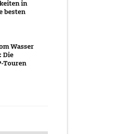
eiten in
e besten
vom Wasser
: Die
P-Touren