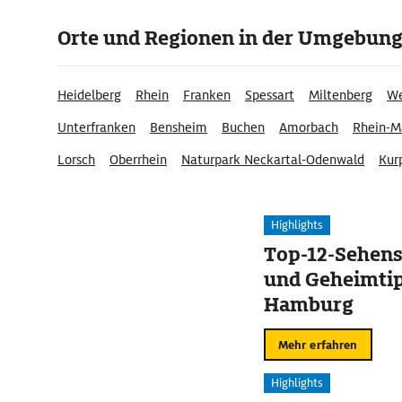
Orte und Regionen in der Umgebun
Heidelberg
Rhein
Franken
Spessart
Miltenberg
We
Unterfranken
Bensheim
Buchen
Amorbach
Rhein-M
Lorsch
Oberrhein
Naturpark Neckartal-Odenwald
Kur
Highlights
Top-12-Sehen
und Geheimtip
Hamburg
Mehr erfahren
Highlights