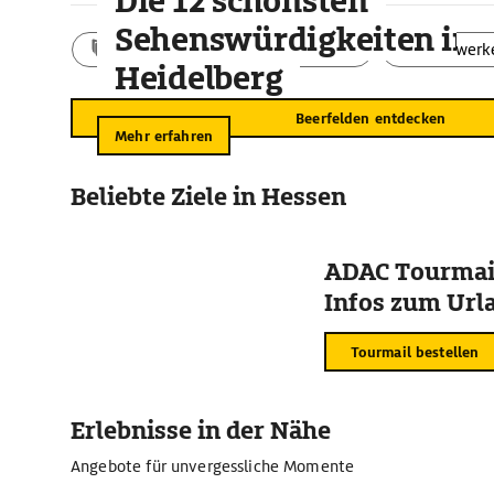
Die 12 schönsten
von 1597. Er und die Richtstätte sind die einzig erhaltenen 
Sehenswürdigkeiten in
Aktivitäten
Landschaft
Bauwerk
Heidelberg
Beerfelden entdecken
Mehr erfahren
Beliebte Ziele in Hessen
ADAC Tourmail
Infos zum Urla
Tourmail bestellen
Erlebnisse in der Nähe
Angebote für unvergessliche Momente