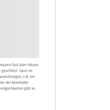
Mauern fast aller Häuser
r geschützt. Ganz im
anstaltungen, z.B. ein
der der Beerfelder
möglichkeiten gibt es
 schneereiches Wetter
b auf einer Anhöhe mit
 der Beerfelder Galgen