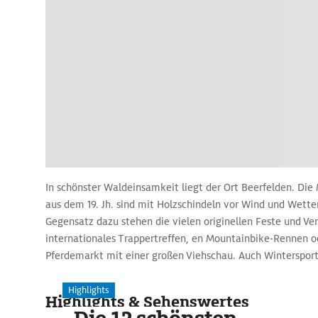
In schönster Waldeinsamkeit liegt der Ort Beerfelden. Die 
aus dem 19. Jh. sind mit Holzschindeln vor Wind und Wette
Gegensatz dazu stehen die vielen originellen Feste und Ver
internationales Trappertreffen, en Mountainbike-Rennen o
Pferdemarkt mit einer großen Viehschau. Auch Wintersport
hier, in einem der waldreichsten Gebiete des Odenwaldes,
vorausgesetzt. Die größte Sehnswürdigkeit steht außerhal
Highlights
Highlights & Sehenswertes
weitem Blick über den Ort und die umliegende Landschaft: