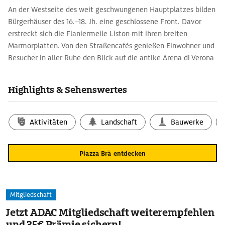
An der Westseite des weit geschwungenen Hauptplatzes bilden
Bürgerhäuser des 16.–18. Jh. eine geschlossene Front. Davor
erstreckt sich die Flaniermeile Liston mit ihren breiten
Marmorplatten. Von den Straßencafés genießen Einwohner und
Besucher in aller Ruhe den Blick auf die antike Arena di Verona
und auf die eleganten Stadtpaläste.
Highlights & Sehenswertes
Aktivitäten
Landschaft
Bauwerke
Piazza Brà entdecken
Mitgliedschaft
Jetzt ADAC Mitgliedschaft weiterempfehlen
und 35€ Prämie sichern!