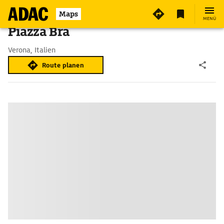
Maps
MENÜ
Piazza Brà
Verona, Italien
Route planen