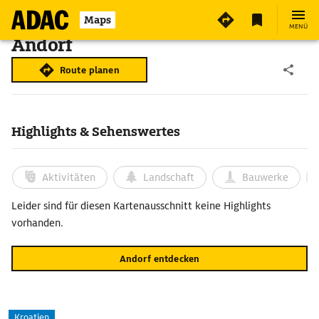
Maps
MENÜ
Andorf
Route planen
Highlights & Sehenswertes
Aktivitäten
Landschaft
Bauwerke
Leider sind für diesen Kartenausschnitt keine Highlights
vorhanden.
Andorf entdecken
Kroatien