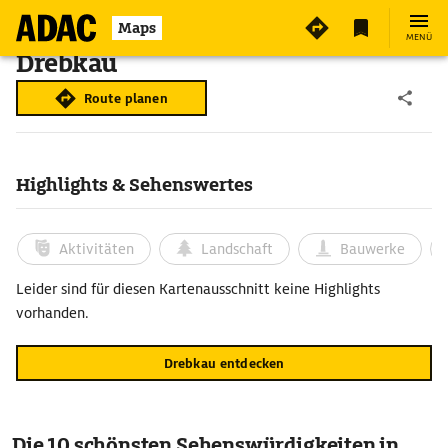
Maps
MENÜ
Drebkau
Route planen
Highlights & Sehenswertes
Aktivitäten
Landschaft
Bauwerke
Leider sind für diesen Kartenausschnitt keine Highlights
vorhanden.
Drebkau entdecken
Die 10 schönsten Sehenswürdigkeiten in