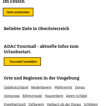
im Tessin
Jetzt entdecken
Beliebte Ziele in Oberösterreich
ADAC Tourmail - aktuelle Infos zum
Urlaubsstart.
Tourmail bestellen
Orte und Regionen in der Umgebung
Süddeutschland
Niederbayern
Mühlviertel
Donau
Osteuropa
Böhmerwald
Hauzenberg
Aigen-Schlägl
Engelhartszell
Ostbayern
Haibach ob der Donau
Schlögen