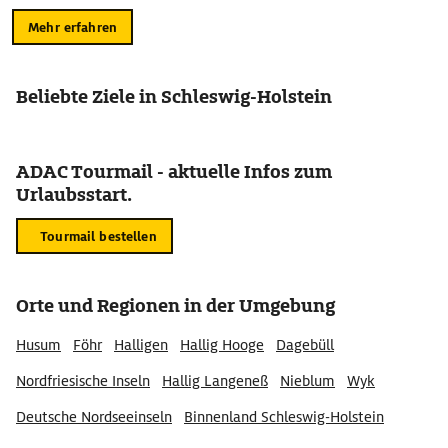
Mehr erfahren
Beliebte Ziele in Schleswig-Holstein
ADAC Tourmail - aktuelle Infos zum
Urlaubsstart.
Tourmail bestellen
Orte und Regionen in der Umgebung
Husum
Föhr
Halligen
Hallig Hooge
Dagebüll
Nordfriesische Inseln
Hallig Langeneß
Nieblum
Wyk
Deutsche Nordseeinseln
Binnenland Schleswig-Holstein