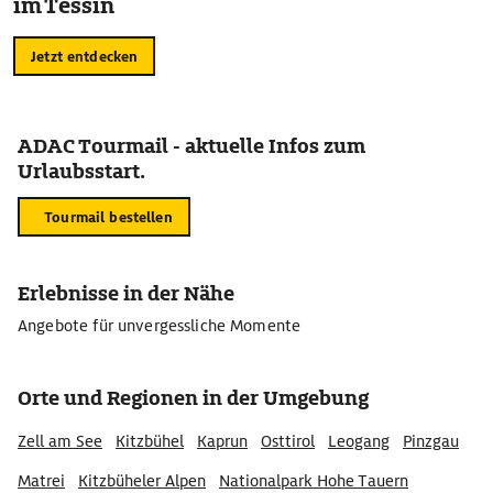
im Tessin
Jetzt entdecken
ADAC Tourmail - aktuelle Infos zum
Urlaubsstart.
Tourmail bestellen
Erlebnisse in der Nähe
Angebote für unvergessliche Momente
Orte und Regionen in der Umgebung
Zell am See
Kitzbühel
Kaprun
Osttirol
Leogang
Pinzgau
Matrei
Kitzbüheler Alpen
Nationalpark Hohe Tauern