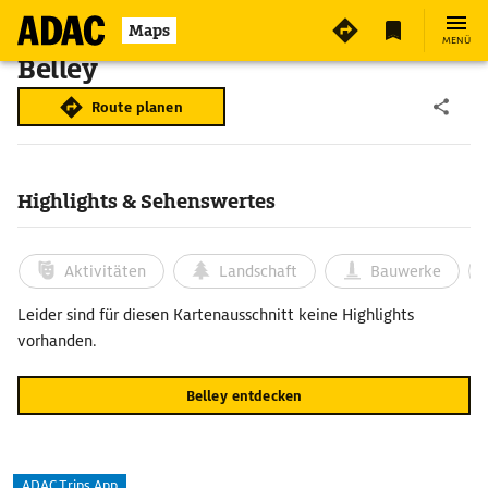
Maps
MENÜ
Belley
Route planen
Highlights & Sehenswertes
Aktivitäten
Landschaft
Bauwerke
Leider sind für diesen Kartenausschnitt keine Highlights
vorhanden.
Belley entdecken
ADAC Trips App