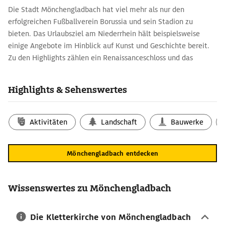
Die Stadt Mönchengladbach hat viel mehr als nur den
erfolgreichen Fußballverein Borussia und sein Stadion zu
bieten. Das Urlaubsziel am Niederrhein hält beispielsweise
einige Angebote im Hinblick auf Kunst und Geschichte bereit.
Zu den Highlights zählen ein Renaissanceschloss und das
mittelalterliche Münster St. Vitus.
Mönchengladbach-Reisetipps für
Highlights & Sehenswertes
Architekturinteressierte
Bei einer Reise nach Mönchengladbach darf das Münster St.
Aktivitäten
Landschaft
Bauwerke
Vitus, das älteste Baudenkmal der Stadt auf dem Abteiberg,
nicht fehlen. Die romanische Basilika stammt aus dem 12. und
13. Jahrhundert und zeichnet sich durch die große Chorhalle im
Mönchengladbach entdecken
gotischen Stil und die Bibelfenster aus. Ein weiteres wichtiges
Baudenkmal ist der
Wasserturm
mit seinen vielen Elementen
aus dem Jugendstil. Erbaut wurde er im frühen 20. Jahrhundert
Wissenswertes zu Mönchengladbach
und gilt als einer der schönsten seiner Art in ganz Deutschland.
Zur Reisezeit im Sommer kann er besucht werden.
Die Kletterkirche von Mönchengladbach