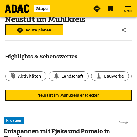
Maps
MENÜ
Neustift im Mühlkreis
Route planen
Highlights & Sehenswertes
Aktivitäten
Landschaft
Bauwerke
Neustift im Mühlkreis entdecken
Kroatien
Anzeige
Entspannen mit Fjaka und Pomalo in