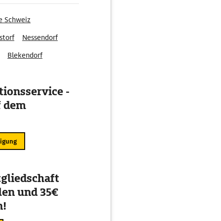
he Schweiz
storf
Nessendorf
Blekendorf
ionsservice -
f dem
ligung
gliedschaft
en und 35€
n!