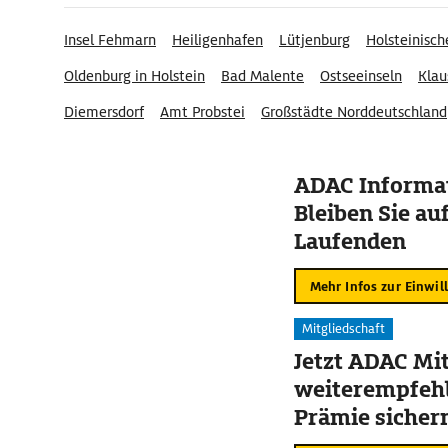
Insel Fehmarn
Heiligenhafen
Lütjenburg
Holsteinisc
Oldenburg in Holstein
Bad Malente
Ostseeinseln
Klau
Diemersdorf
Amt Probstei
Großstädte Norddeutschland
ADAC Informat
Bleiben Sie au
Laufenden
Mehr Infos zur Einwil
Mitgliedschaft
Jetzt ADAC Mit
weiterempfehl
Prämie sicher