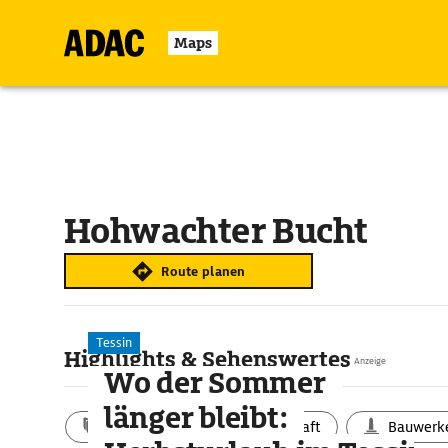
Maps
Hohwachter Bucht
Route planen
Tessin
Highlights & Sehenswertes
Anzeige
Wo der Sommer
länger bleibt:
Aktivitäten
Landschaft
Bauwerk