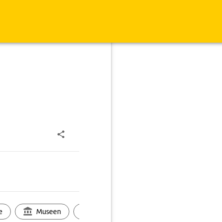
e
Museen
Ortsbild
Touren
Ges