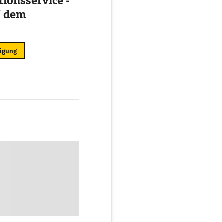
ionsservice -
f dem
ligung