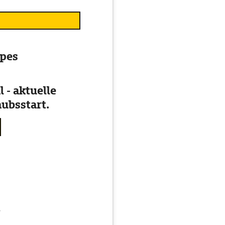
lpes
 - aktuelle
ubsstart.
g