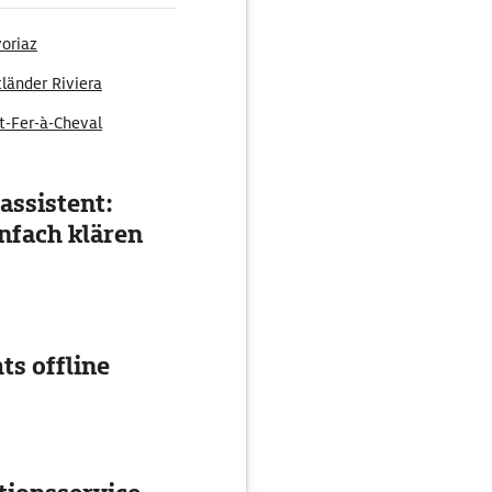
oriaz
länder Riviera
t-Fer-à-Cheval
assistent:
nfach klären
ts offline