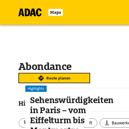
Maps
Abondance
Route planen
Highlights
Sehenswürdigkeiten
Highlights & Sehenswertes
in Paris – vom
Eiffelturm bis
Aktivitäten
Landschaft
Bauwerk