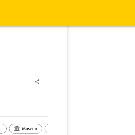
e
Museen
Ortsbild
Touren
Ges