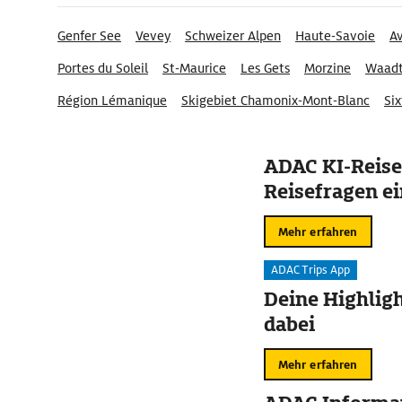
Genfer See
Vevey
Schweizer Alpen
Haute-Savoie
Av
Portes du Soleil
St-Maurice
Les Gets
Morzine
Waadt
Région Lémanique
Skigebiet Chamonix-Mont-Blanc
Six
Bouveret
Samoëns
ADAC KI-Reise
Reisefragen ei
Mehr erfahren
ADAC Trips App
Deine Highligh
dabei
Mehr erfahren