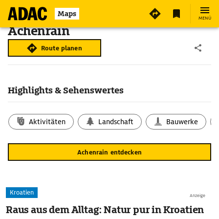
Maps
MENÜ
Achenrain
Route planen
Highlights & Sehenswertes
Aktivitäten
Landschaft
Bauwerke
Achenrain entdecken
Kroatien
Anzeige
Raus aus dem Alltag: Natur pur in Kroatien