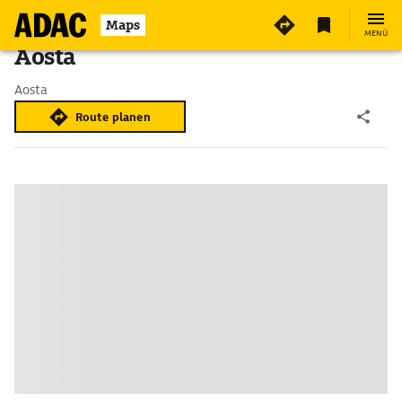
Maps
MENÜ
Aosta
Aosta
Route planen