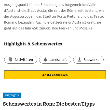
Ausgangspunkt für die Erkundung des burgenreichen Valle
d'Aosta ist die Stadt Aosta, die seit der Römerzeit besteht, wie
der Augustusbogen, das Stadttor Porta Pretoria und das Teatro
Romano bezeugen. Auch die Cattedrale di Aosta ist uralt, sie
geht auf das Jahr 450 zurück. Ihre Fresken und Mosaike
entstanden im 11./12. Jh. Das Kloster Collegiata di Sant' Orso
bewahrt in seiner Kirche Fresken des 11. Jh., sein Kreuzgang
Highlights & Sehenswertes
schöne Figurenkapitelle des 12. Jh.
Wer lieber in Panoramen schwelgt, nimmt den Skyway Monte
Aktivitäten
Landschaft
Bauwerke
Bianco, der von Courmayeur hinauf zum Punta Helbronner
gondelt. Von dort geht es weiter über den ­Gletscher des Mont
Blanc bis nach Chamonix in Frankreich mit der Télécabine ­
Aosta entdecken
Panoramic Mont-Blanc.
Highlights
Sehenswertes in Rom: Die besten Tipps