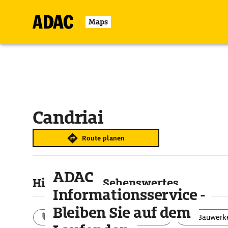
Maps
Candriai
Route planen
ADAC
Highlights & Sehenswertes
Informationsservice -
Bleiben Sie auf dem
Aktivitäten
Landschaft
Bauwerk