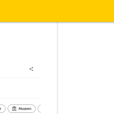
e
Museen
Ortsbild
Touren
Ges