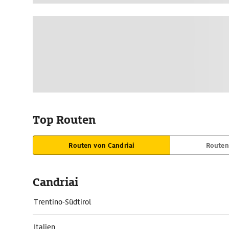
Top Routen
Routen von Candriai
Routen
Candriai
Trentino-Südtirol
Italien