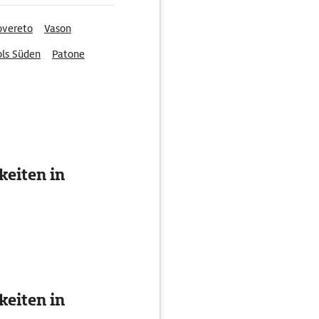
overeto
Vason
ols Süden
Patone
eiten in
eiten in