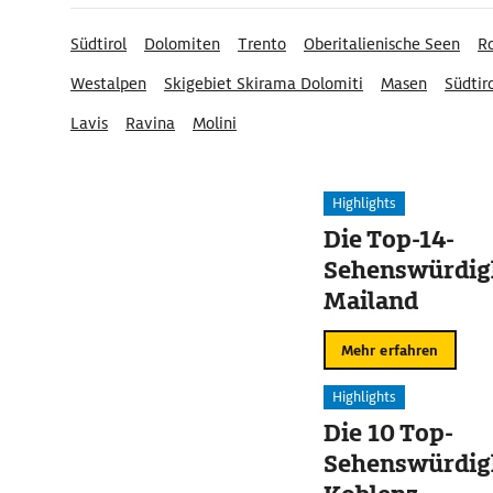
Südtirol
Dolomiten
Trento
Oberitalienische Seen
R
Westalpen
Skigebiet Skirama Dolomiti
Masen
Südtir
Lavis
Ravina
Molini
Highlights
Die Top-14-
Sehenswürdigk
Mailand
Mehr erfahren
Highlights
Die 10 Top-
Sehenswürdigk