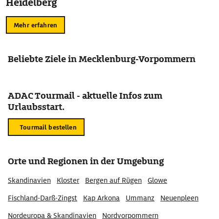
Heidelberg
Mehr erfahren
Beliebte Ziele in Mecklenburg-Vorpommern
ADAC Tourmail - aktuelle Infos zum
Urlaubsstart.
Tourmail bestellen
Orte und Regionen in der Umgebung
Skandinavien
Kloster
Bergen auf Rügen
Glowe
Fischland-Darß-Zingst
Kap Arkona
Ummanz
Neuenpleen
Nordeuropa & Skandinavien
Nordvorpommern